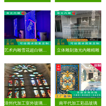
艺术内雕雪花超白钢化激光内雕发光玻璃背景墙
立体雕刻激光内雕精雕
漳州代加工室外玻璃穹顶
南平代加工彩晶玻璃