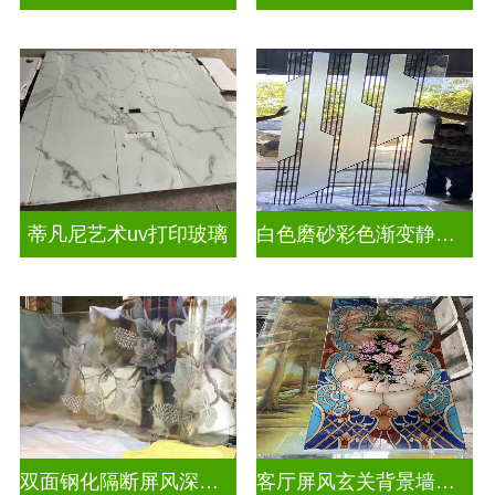
蒂凡尼艺术uv打印玻璃
白色磨砂彩色渐变静电玻璃UV打印加工
双面钢化隔断屏风深雕玻璃
客厅屏风玄关背景墙深雕浮雕玻璃