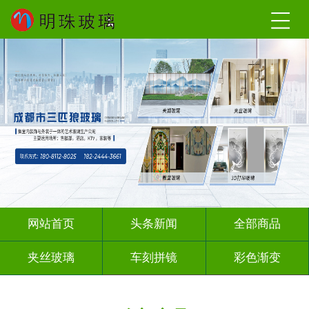
网站首页
头条新闻
全部商品
夹丝玻璃
车刻拼镜
彩色渐变
激光内雕
深雕浮雕
彩绘彩轴