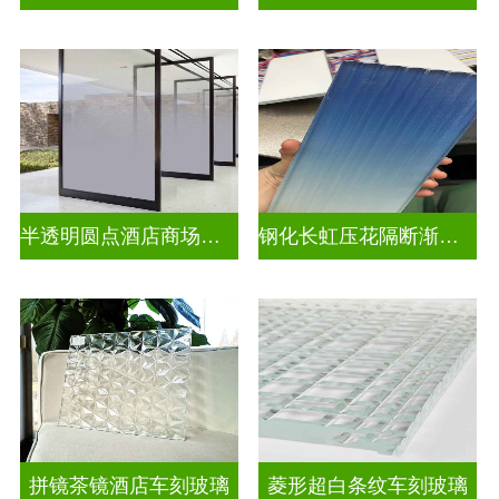
半透明圆点酒店商场渐变装饰玻璃
钢化长虹压花隔断渐变隔断装饰玻璃
拼镜茶镜酒店车刻玻璃
菱形超白条纹车刻玻璃