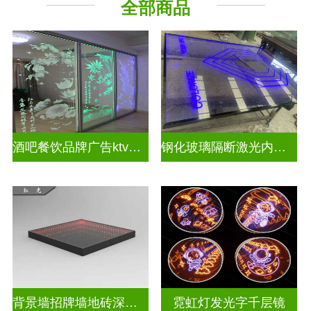
全部商品
教堂玻璃
深 渊 镜
酒吧餐饮品牌广告ktv激光内雕发光艺术玻璃
钢化玻璃隔断激光内雕护栏玻璃
背景墙招牌墙地砖深渊镜
霓虹灯发光字千层镜