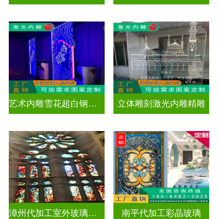
艺术内雕雪花超白钢化激光内雕发光玻璃背景墙
立体雕刻激光内雕精雕
漳州代加工室外玻璃穹顶
南平代加工彩晶玻璃