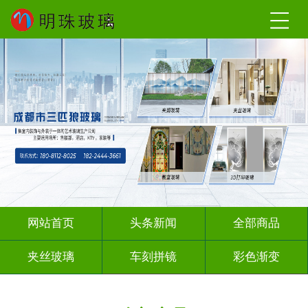
网站首页
头条新闻
全部商品
夹丝玻璃
车刻拼镜
彩色渐变
激光内雕
深雕浮雕
彩绘彩轴