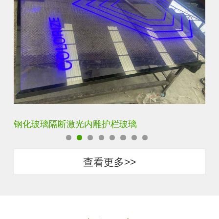
艺术内雕雪花超白钢化激光内雕发光玻璃背景墙
立
查看更多>>