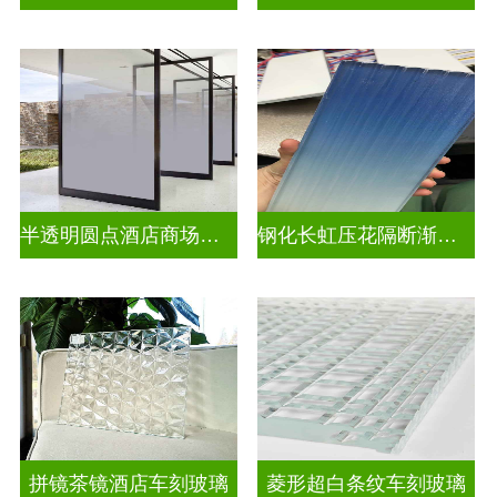
半透明圆点酒店商场渐变装饰玻璃
钢化长虹压花隔断渐变隔断装饰玻璃
拼镜茶镜酒店车刻玻璃
菱形超白条纹车刻玻璃