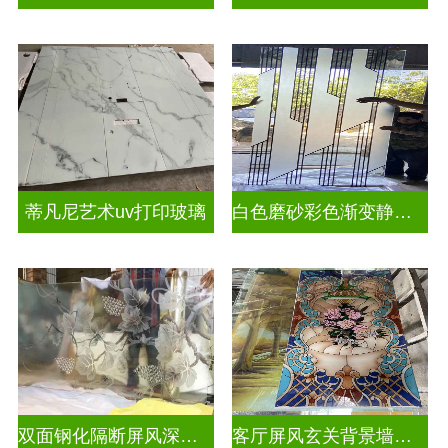
蒂凡尼艺术uv打印玻璃
白色磨砂彩色渐变静电玻璃UV打印加工
双面钢化隔断屏风深雕玻璃
客厅屏风玄关背景墙深雕浮雕玻璃