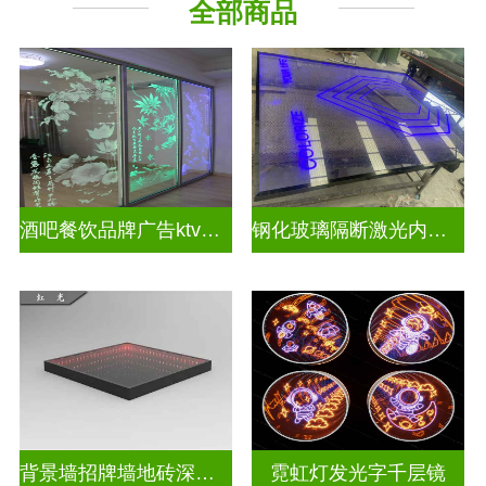
全部商品
教堂玻璃
深 渊 镜
酒吧餐饮品牌广告ktv激光内雕发光艺术玻璃
钢化玻璃隔断激光内雕护栏玻璃
背景墙招牌墙地砖深渊镜
霓虹灯发光字千层镜