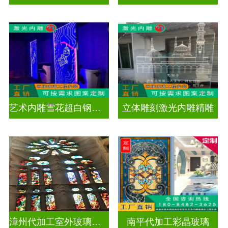
艺术内雕雪花超白钢化激光内雕发光玻璃背景墙
立体雕刻激光内雕精雕
漳州代加工室外玻璃穹顶
南平代加工彩晶玻璃