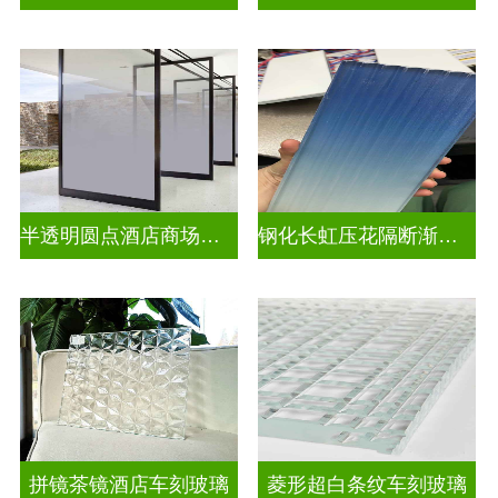
半透明圆点酒店商场渐变装饰玻璃
钢化长虹压花隔断渐变隔断装饰玻璃
拼镜茶镜酒店车刻玻璃
菱形超白条纹车刻玻璃