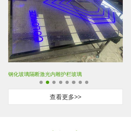
艺术内雕雪花超白钢化激光内雕发光玻璃背景墙
立
查看更多>>