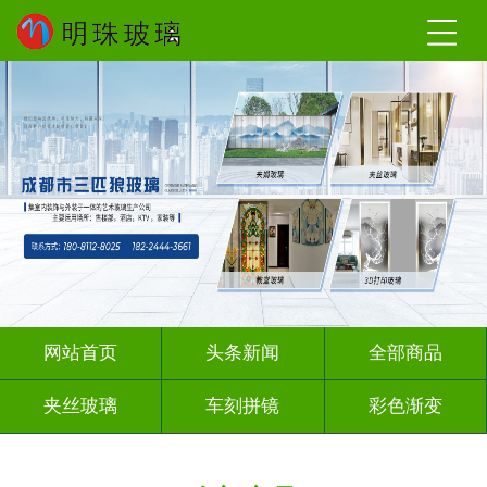
网站首页
头条新闻
全部商品
夹丝玻璃
车刻拼镜
彩色渐变
激光内雕
深雕浮雕
彩绘彩轴