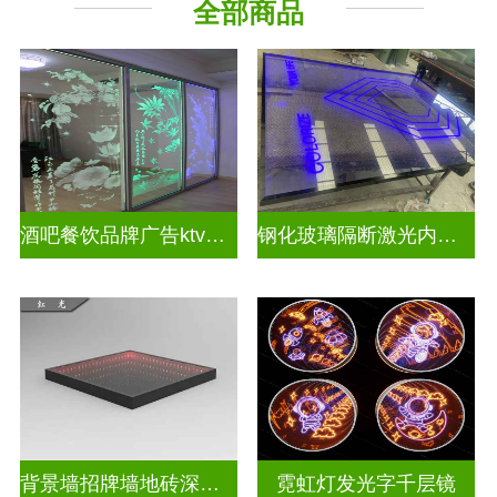
全部商品
教堂玻璃
深 渊 镜
酒吧餐饮品牌广告ktv激光内雕发光艺术玻璃
钢化玻璃隔断激光内雕护栏玻璃
背景墙招牌墙地砖深渊镜
霓虹灯发光字千层镜