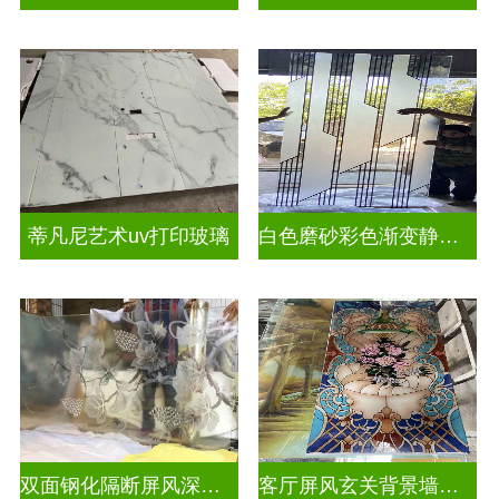
蒂凡尼艺术uv打印玻璃
白色磨砂彩色渐变静电玻璃UV打印加工
双面钢化隔断屏风深雕玻璃
客厅屏风玄关背景墙深雕浮雕玻璃