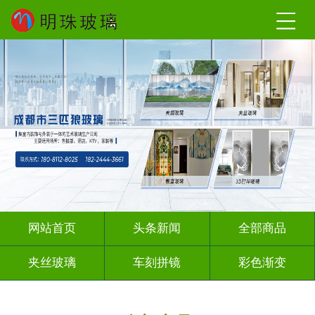
网站首页
头条新闻
全部商品
夹丝玻璃
车刻拼镜
彩色渐变
激光内雕
深雕浮雕
彩绘彩轴