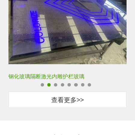
艺术内雕雪花超白钢化激光内雕发光玻璃背景墙
立
查看更多>>