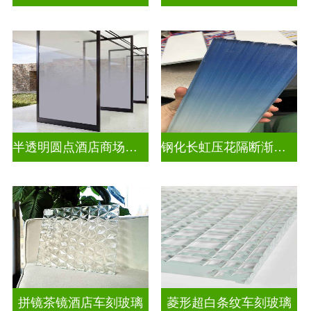
半透明圆点酒店商场渐变装饰玻璃
钢化长虹压花隔断渐变隔断装饰玻璃
拼镜茶镜酒店车刻玻璃
菱形超白条纹车刻玻璃