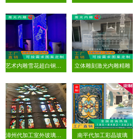
艺术内雕雪花超白钢化激光内雕发光玻璃背景墙
立体雕刻激光内雕精雕
漳州代加工室外玻璃穹顶
南平代加工彩晶玻璃