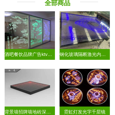
全部商品
教堂玻璃
深 渊 镜
酒吧餐饮品牌广告ktv激光内雕发光艺术玻璃
钢化玻璃隔断激光内雕护栏玻璃
背景墙招牌墙地砖深渊镜
霓虹灯发光字千层镜