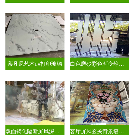
蒂凡尼艺术uv打印玻璃
白色磨砂彩色渐变静电玻璃UV打印加工
双面钢化隔断屏风深雕玻璃
客厅屏风玄关背景墙深雕浮雕玻璃