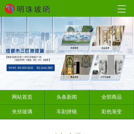
网站首页
头条新闻
全部商品
夹丝玻璃
车刻拼镜
彩色渐变
激光内雕
深雕浮雕
彩绘彩轴