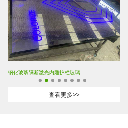
艺术内雕雪花超白钢化激光内雕发光玻璃背景墙
立
查看更多>>