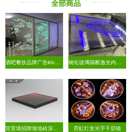
全部商品
教堂玻璃
深 渊 镜
酒吧餐饮品牌广告ktv激光内雕发光艺术玻璃
钢化玻璃隔断激光内雕护栏玻璃
背景墙招牌墙地砖深渊镜
霓虹灯发光字千层镜