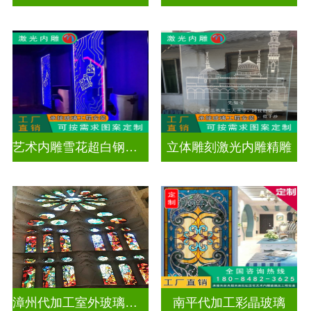
艺术内雕雪花超白钢化激光内雕发光玻璃背景墙
立体雕刻激光内雕精雕
漳州代加工室外玻璃穹顶
南平代加工彩晶玻璃