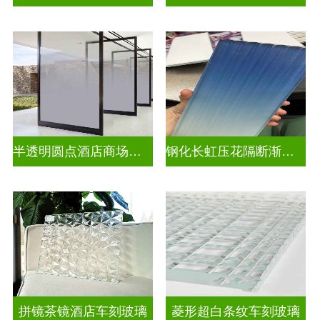
半透明圆点酒店商场渐变装饰玻璃
钢化长虹压花隔断渐变隔断装饰玻璃
拼镜茶镜酒店车刻玻璃
菱形超白条纹车刻玻璃