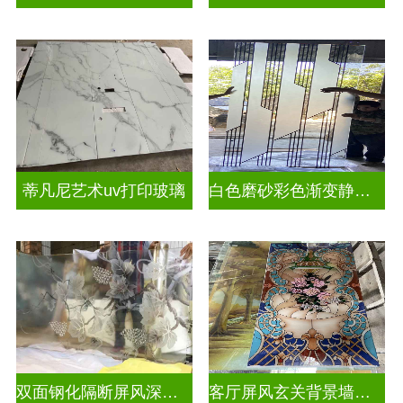
蒂凡尼艺术uv打印玻璃
白色磨砂彩色渐变静电玻璃UV打印加工
双面钢化隔断屏风深雕玻璃
客厅屏风玄关背景墙深雕浮雕玻璃