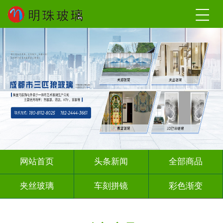
网站首页
头条新闻
全部商品
夹丝玻璃
车刻拼镜
彩色渐变
激光内雕
深雕浮雕
彩绘彩轴