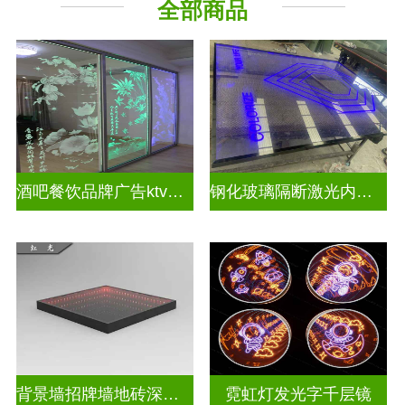
全部商品
教堂玻璃
深 渊 镜
酒吧餐饮品牌广告ktv激光内雕发光艺术玻璃
钢化玻璃隔断激光内雕护栏玻璃
背景墙招牌墙地砖深渊镜
霓虹灯发光字千层镜