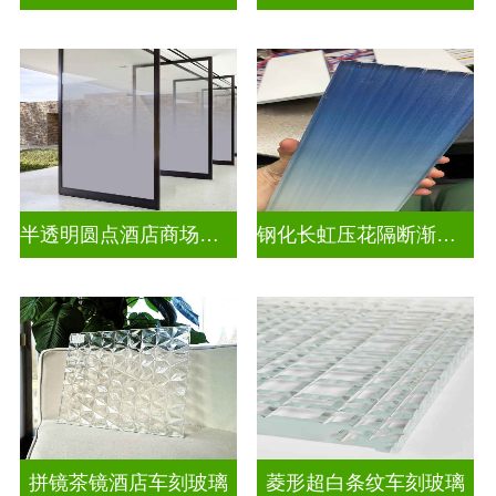
半透明圆点酒店商场渐变装饰玻璃
钢化长虹压花隔断渐变隔断装饰玻璃
拼镜茶镜酒店车刻玻璃
菱形超白条纹车刻玻璃