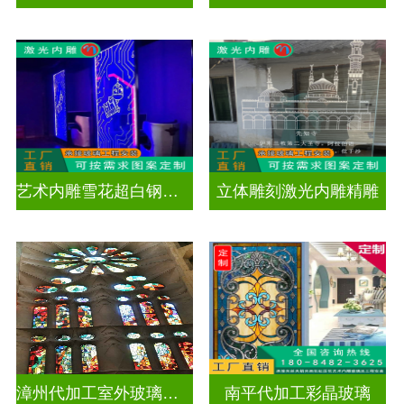
艺术内雕雪花超白钢化激光内雕发光玻璃背景墙
立体雕刻激光内雕精雕
漳州代加工室外玻璃穹顶
南平代加工彩晶玻璃