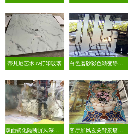
蒂凡尼艺术uv打印玻璃
白色磨砂彩色渐变静电玻璃UV打印加工
双面钢化隔断屏风深雕玻璃
客厅屏风玄关背景墙深雕浮雕玻璃