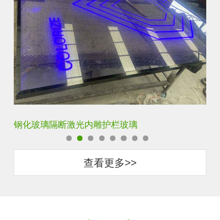
艺术内雕雪花超白钢化激光内雕发光玻璃背景墙
立
查看更多>>