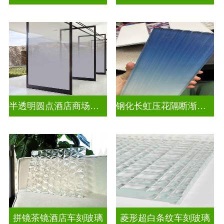
半透明圆点酒店商场渐变装饰玻璃
钢化长虹压花隔断渐变隔断装饰玻璃
拼镜茶镜酒店车刻玻璃
菱形超白条纹车刻玻璃