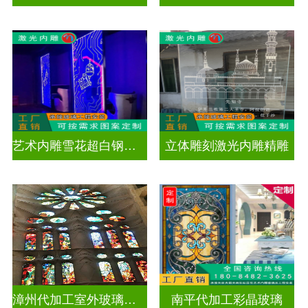
艺术内雕雪花超白钢化激光内雕发光玻璃背景墙
立体雕刻激光内雕精雕
漳州代加工室外玻璃穹顶
南平代加工彩晶玻璃