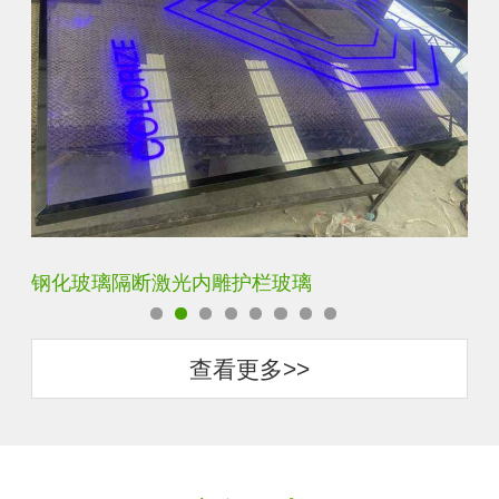
艺术内雕雪花超白钢化激光内雕发光玻璃背景墙
立
查看更多>>