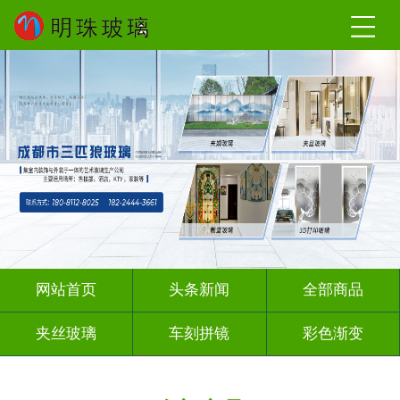
网站首页
头条新闻
全部商品
夹丝玻璃
车刻拼镜
彩色渐变
激光内雕
深雕浮雕
彩绘彩轴