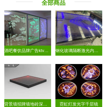
全部商品
教堂玻璃
深 渊 镜
酒吧餐饮品牌广告ktv激光内雕发光艺术玻璃
钢化玻璃隔断激光内雕护栏玻璃
背景墙招牌墙地砖深渊镜
霓虹灯发光字千层镜