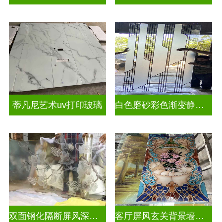
蒂凡尼艺术uv打印玻璃
白色磨砂彩色渐变静电玻璃UV打印加工
双面钢化隔断屏风深雕玻璃
客厅屏风玄关背景墙深雕浮雕玻璃