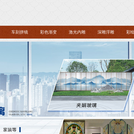
车刻拼镜
彩色渐变
激光内雕
深雕浮雕
彩