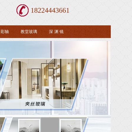
18224443661
绘彩轴
教堂玻璃
深 渊 镜